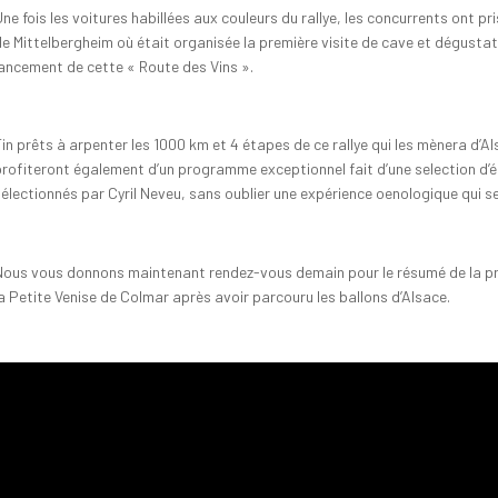
ne fois les voitures habillées aux couleurs du rallye, les concurrents ont p
de Mittelbergheim où était organisée la première visite de cave et dégustat
lancement de cette « Route des Vins ».
Fin prêts à arpenter les 1000 km et 4 étapes de ce rallye qui les mènera d’
profiteront également d’un programme exceptionnel fait d’une selection d
sélectionnés par Cyril Neveu, sans oublier une expérience oenologique qui se
Nous vous donnons maintenant rendez-vous demain pour le résumé de la pr
la Petite Venise de Colmar après avoir parcouru les ballons d’Alsace.