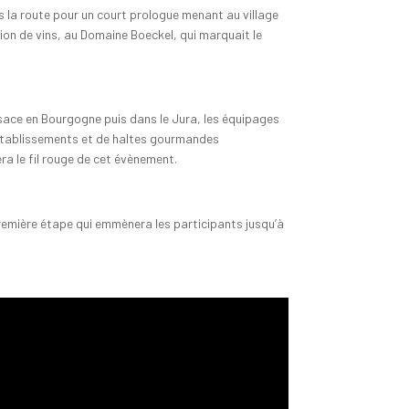
ris la route pour un court prologue menant au village
ion de vins, au Domaine Boeckel, qui marquait le
Alsace en Bourgogne puis dans le Jura, les équipages
’établissements et de haltes gourmandes
ra le fil rouge de cet évènement.
emière étape qui emmènera les participants jusqu’à